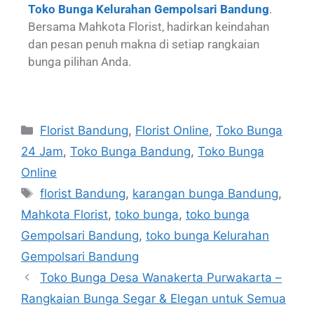
Toko Bunga Kelurahan Gempolsari Bandung
.
Bersama Mahkota Florist, hadirkan keindahan
dan pesan penuh makna di setiap rangkaian
bunga pilihan Anda.
Florist Bandung
,
Florist Online
,
Toko Bunga
24 Jam
,
Toko Bunga Bandung
,
Toko Bunga
Online
florist Bandung
,
karangan bunga Bandung
,
Mahkota Florist
,
toko bunga
,
toko bunga
Gempolsari Bandung
,
toko bunga Kelurahan
Gempolsari Bandung
Toko Bunga Desa Wanakerta Purwakarta –
Rangkaian Bunga Segar & Elegan untuk Semua