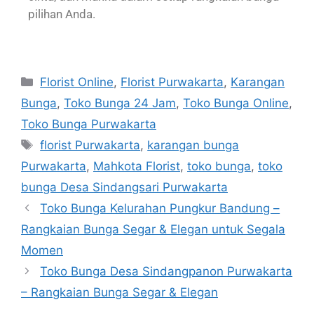
pilihan Anda.
Florist Online
,
Florist Purwakarta
,
Karangan
Bunga
,
Toko Bunga 24 Jam
,
Toko Bunga Online
,
Toko Bunga Purwakarta
florist Purwakarta
,
karangan bunga
Purwakarta
,
Mahkota Florist
,
toko bunga
,
toko
bunga Desa Sindangsari Purwakarta
Toko Bunga Kelurahan Pungkur Bandung –
Rangkaian Bunga Segar & Elegan untuk Segala
Momen
Toko Bunga Desa Sindangpanon Purwakarta
– Rangkaian Bunga Segar & Elegan