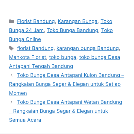
Florist Bandung
,
Karangan Bunga
,
Toko
Bunga 24 Jam
,
Toko Bunga Bandung
,
Toko
Bunga Online
florist Bandung
,
karangan bunga Bandung
,
Mahkota Florist
,
toko bunga
,
toko bunga Desa
Antapani Tengah Bandung
Toko Bunga Desa Antapani Kulon Bandung –
Rangkaian Bunga Segar & Elegan untuk Setiap
Momen
Toko Bunga Desa Antapani Wetan Bandung
– Rangkaian Bunga Segar & Elegan untuk
Semua Acara