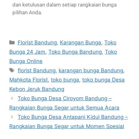
dan ketulusan dalam setiap rangkaian bunga
pilihan Anda.
Florist Bandung
,
Karangan Bunga
,
Toko
Bunga 24 Jam
,
Toko Bunga Bandung
,
Toko
Bunga Online
florist Bandung
,
karangan bunga Bandung
,
Mahkota Florist
,
toko bunga
,
toko bunga Desa
Kebon Jeruk Bandung
Toko Bunga Desa Ciroyom Bandung –
Rangkaian Bunga Segar untuk Semua Acara
Toko Bunga Desa Antapani Kidul Bandung –
Rangkaian Bunga Segar untuk Momen Spesial