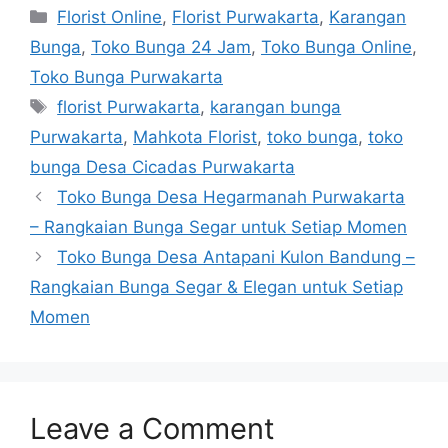
Florist Online
,
Florist Purwakarta
,
Karangan
Bunga
,
Toko Bunga 24 Jam
,
Toko Bunga Online
,
Toko Bunga Purwakarta
florist Purwakarta
,
karangan bunga
Purwakarta
,
Mahkota Florist
,
toko bunga
,
toko
bunga Desa Cicadas Purwakarta
Toko Bunga Desa Hegarmanah Purwakarta
– Rangkaian Bunga Segar untuk Setiap Momen
Toko Bunga Desa Antapani Kulon Bandung –
Rangkaian Bunga Segar & Elegan untuk Setiap
Momen
Leave a Comment