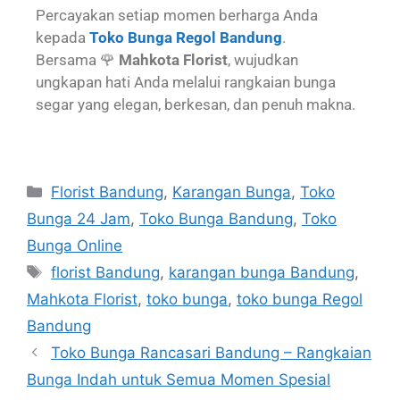
Percayakan setiap momen berharga Anda
kepada
Toko Bunga Regol Bandung
.
Bersama 🌹
Mahkota Florist
, wujudkan
ungkapan hati Anda melalui rangkaian bunga
segar yang elegan, berkesan, dan penuh makna.
Florist Bandung
,
Karangan Bunga
,
Toko
Bunga 24 Jam
,
Toko Bunga Bandung
,
Toko
Bunga Online
florist Bandung
,
karangan bunga Bandung
,
Mahkota Florist
,
toko bunga
,
toko bunga Regol
Bandung
Toko Bunga Rancasari Bandung – Rangkaian
Bunga Indah untuk Semua Momen Spesial