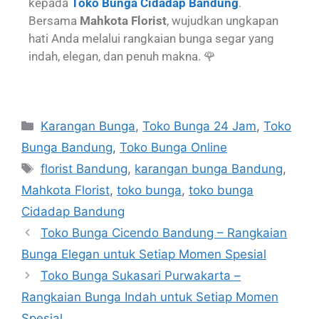
kepada
Toko Bunga Cidadap Bandung
.
Bersama
Mahkota Florist
, wujudkan ungkapan
hati Anda melalui rangkaian bunga segar yang
indah, elegan, dan penuh makna. 🌹
Karangan Bunga
,
Toko Bunga 24 Jam
,
Toko
Bunga Bandung
,
Toko Bunga Online
florist Bandung
,
karangan bunga Bandung
,
Mahkota Florist
,
toko bunga
,
toko bunga
Cidadap Bandung
Toko Bunga Cicendo Bandung – Rangkaian
Bunga Elegan untuk Setiap Momen Spesial
Toko Bunga Sukasari Purwakarta –
Rangkaian Bunga Indah untuk Setiap Momen
Spesial