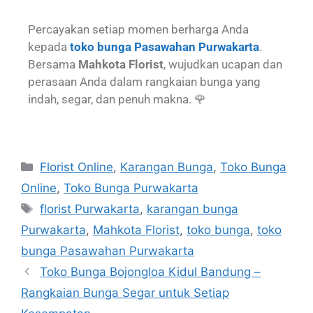
Percayakan setiap momen berharga Anda
kepada
toko bunga Pasawahan Purwakarta
.
Bersama
Mahkota Florist
, wujudkan ucapan dan
perasaan Anda dalam rangkaian bunga yang
indah, segar, dan penuh makna. 🌹
Florist Online
,
Karangan Bunga
,
Toko Bunga
Online
,
Toko Bunga Purwakarta
florist Purwakarta
,
karangan bunga
Purwakarta
,
Mahkota Florist
,
toko bunga
,
toko
bunga Pasawahan Purwakarta
Toko Bunga Bojongloa Kidul Bandung –
Rangkaian Bunga Segar untuk Setiap