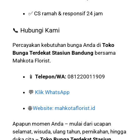
✅ CS ramah & responsif 24 jam
📞 Hubungi Kami
Percayakan kebutuhan bunga Anda di
Toko
Bunga Terdekat Stasiun Bandung
bersama
Mahkota Florist.
📱
Telepon/WA:
081220011909
💬
Klik WhatsApp
🌐
Website: mahkotaflorist.id
Apapun momen Anda – mulai dari ucapan
selamat, wisuda, ulang tahun, pernikahan, hingga
duka cita –
Toko Bunga Terdekat Stasiun